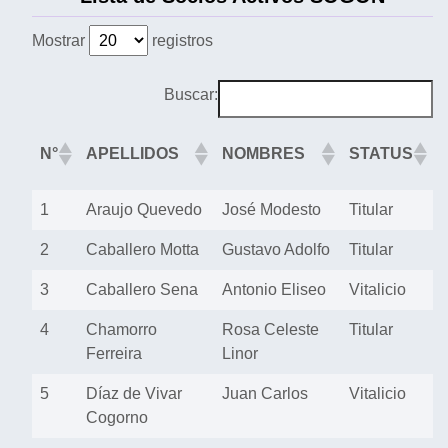
Mostrar
registros
Buscar:
N°
APELLIDOS
NOMBRES
STATUS
1
Araujo Quevedo
José Modesto
Titular
2
Caballero Motta
Gustavo Adolfo
Titular
3
Caballero Sena
Antonio Eliseo
Vitalicio
4
Chamorro
Rosa Celeste
Titular
Ferreira
Linor
5
Díaz de Vivar
Juan Carlos
Vitalicio
Cogorno