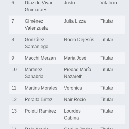
6
Díaz de Vivar
Justo
Vitalicio
Guimaraes
7
Giménez
Julia Lizza
Titular
Valenzuela
8
González
Rocio Dejesús
Titular
Samaniego
9
Macchi Merzan
María José
Titular
10
Martinez
Piedad María
Titular
Sanabria
Nazareth
11
Martins Morales
Verónica
Titular
12
Peralta Britez
Nair Rocio
Titular
13
Poletti Ramírez
Lourdes
Titular
Gabina