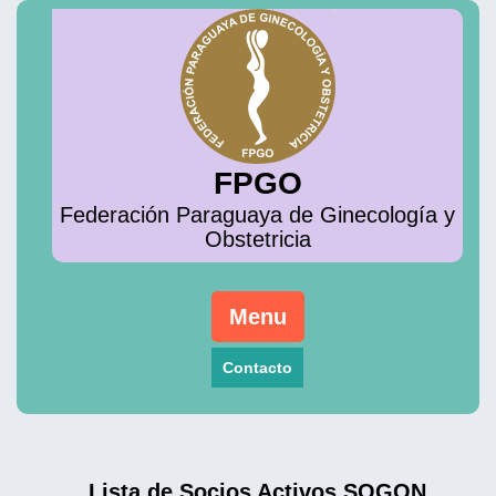
Skip
to
content
FPGO
Federación Paraguaya de Ginecología y
Obstetricia
Menu
Contacto
Lista de Socios Activos SOGON