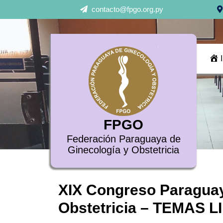
Skip
contacto@fpgo.org.py
to
content
FPGO
Federación Paraguaya de
Ginecología y Obstetricia
XIX Congreso Paraguay
Obstetricia – TEMAS 