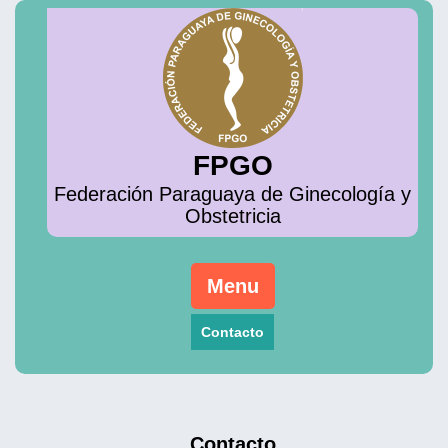
Skip
to
content
FPGO
Federación Paraguaya de Ginecología y
Obstetricia
Menu
Contacto
Contacto