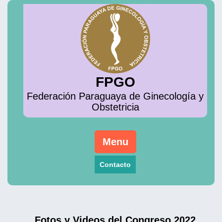
Skip
to
content
FPGO
Federación Paraguaya de Ginecología y
Obstetricia
Menu
Contacto
Fotos y Videos del Congreso 2022