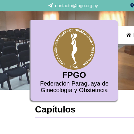
Skip
contacto@fpgo.org.py
to
content
FPGO
Federación Paraguaya de
Ginecología y Obstetricia
Capítulos