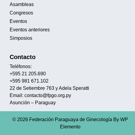
Asambleas
Congresos
Eventos
Eventos anteriores
Simposios
Contacto
Teléfonos:
+595 21 205.690
+595 981 671.102
22 de Setiembre 763 y Adela Speratti
Email: contacto@fpgo.org.py
Asunción – Paraguay
© 2026 Federación Paraguaya de Ginecología
By WP
Elemento