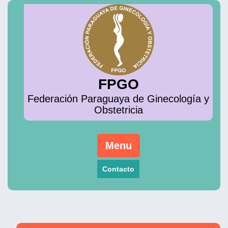
Skip
to
content
FPGO
Federación Paraguaya de Ginecología y
Obstetricia
Menu
Contacto