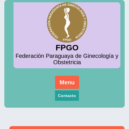
Skip
to
content
FPGO
Federación Paraguaya de Ginecología y
Obstetricia
Menu
Contacto