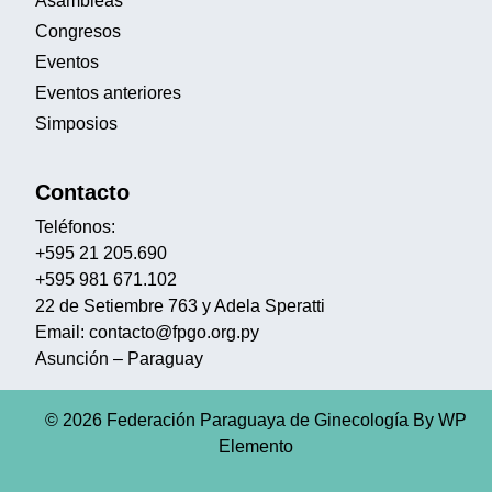
Asambleas
Congresos
Eventos
Eventos anteriores
Simposios
Contacto
Teléfonos:
+595 21 205.690
+595 981 671.102
22 de Setiembre 763 y Adela Speratti
Email: contacto@fpgo.org.py
Asunción – Paraguay
© 2026 Federación Paraguaya de Ginecología
By WP
Elemento