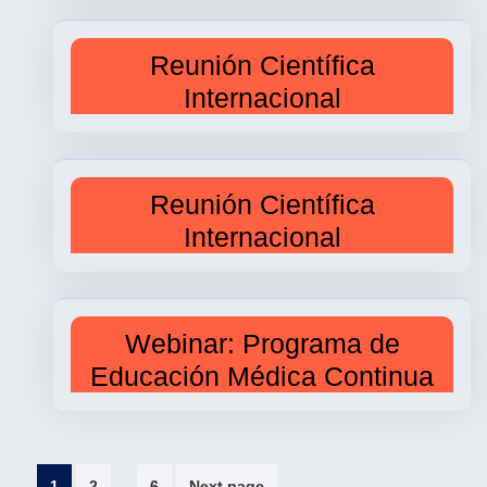
Reunión Científica
Internacional
Reunión Científica
Internacional
Webinar: Programa de
Educación Médica Continua
Paginación
…
1
2
6
Next page